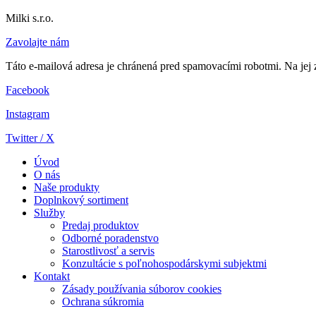
Milki s.r.o.
Zavolajte nám
Táto e-mailová adresa je chránená pred spamovacími robotmi. Na jej 
Facebook
Instagram
Twitter / X
Úvod
O nás
Naše produkty
Doplnkový sortiment
Služby
Predaj produktov
Odborné poradenstvo
Starostlivosť a servis
Konzultácie s poľnohospodárskymi subjektmi
Kontakt
Zásady používania súborov cookies
Ochrana súkromia