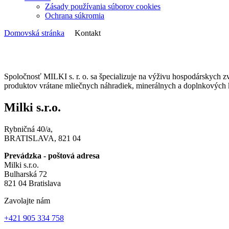
Zásady používania súborov cookies
Ochrana súkromia
Domovská stránka
Kontakt
Spoločnosť MILKI s. r. o. sa špecializuje na výživu hospodárskych 
produktov vrátane mliečnych náhradiek, minerálnych a doplnkových k
Milki s.r.o.
Rybničná 40/a,
BRATISLAVA, 821 04
Prevádzka - poštová adresa
Milki s.r.o.
Bulharská 72
821 04 Bratislava
Zavolajte nám
+421 905 334 758