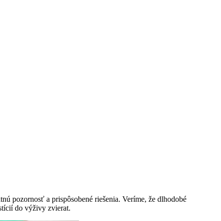
itnú pozornosť a prispôsobené riešenia. Veríme, že dlhodobé
ícií do výživy zvierat.